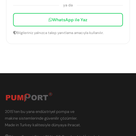
ya da
WhatsApp ile Yaz
Bilgileriniz yalnızca talep yanıtlama amacıyla kullanılır.
2015'ten bu yana endüstriyel pompa ve
makine sistemlerinde güvenilir çözümler.
Made in Turkey kalitesiyle dünyaya ihracat.