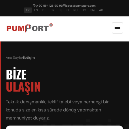
+90 554 128 90 95
sales@pumpport.com
TR
EN
DE
FR
ES
IT
RU
BG
SQ
AR
Ana Sayfa
›
İletişim
BİZE
ULAŞIN
Teknik danışmanlık, teklif talebi veya herhangi bir
konuda size en kısa sürede dönüş yapmaktan
memnuniyet duyarız.