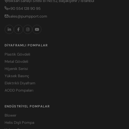
Biksan Sanayi Sitesi B1 No:52, Başakşehir / İstanbul
+90 554 128 90 95
sales@pumpport.com
DIYAFRAMLI POMPALAR
Plastik Gövdeli
Metal Gövdeli
Hijyenik Serisi
Yüksek Basınç
Elektrikli Diyafram
AODD Pompaları
ENDÜSTRIYEL POMPALAR
Blower
Helis Dişli Pompa