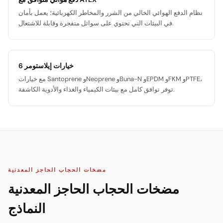
نظام الدفع الهوائي الخالي من الشرر والمخاطر الكهربائية؛ يعمل بأمان
في البيئات التي تحتوي على سوائل متفجرة وقابلة للاشتعال.
6 خيارات إيلاستومر
مع خيارات Santoprene وNeoprene وBuna-N وEPDM وFKM وPTFE،
توفر توافق كامل مع بيئات الكيمياء والغذاء والأدوية الكاشفة.
مضخات الحجاب الحاجز المعدنية
مضخات الحجاب الحاجز المعدنية
النماذج