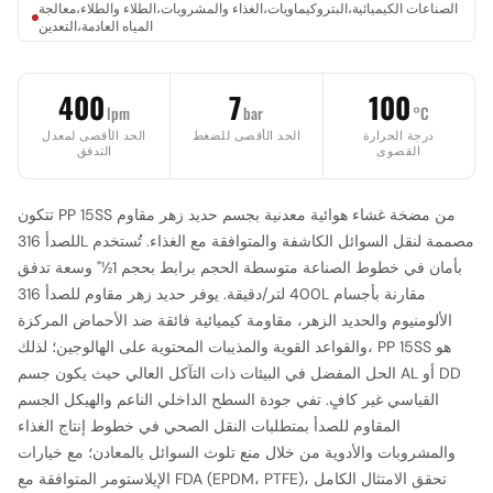
الصناعات الكيميائية،البتروكيماويات،الغذاء والمشروبات،الطلاء والطلاء،معالجة
المياه العادمة،التعدين
400
7
100
lpm
bar
°C
درجة الحرارة
الحد الأقصى للضغط
الحد الأقصى لمعدل
القصوى
التدفق
تتكون PP 15SS من مضخة غشاء هوائية معدنية بجسم حديد زهر مقاوم
للصدأ 316L مصممة لنقل السوائل الكاشفة والمتوافقة مع الغذاء. تُستخدم
بأمان في خطوط الصناعة متوسطة الحجم برابط بحجم 1½" وسعة تدفق
400 لتر/دقيقة. يوفر حديد زهر مقاوم للصدأ 316L مقارنة بأجسام
الألومنيوم والحديد الزهر، مقاومة كيميائية فائقة ضد الأحماض المركزة
والقواعد القوية والمذيبات المحتوية على الهالوجين؛ لذلك، PP 15SS هو
الحل المفضل في البيئات ذات التآكل العالي حيث يكون جسم AL أو DD
القياسي غير كافٍ. تفي جودة السطح الداخلي الناعم والهيكل الجسم
المقاوم للصدأ بمتطلبات النقل الصحي في خطوط إنتاج الغذاء
والمشروبات والأدوية من خلال منع تلوث السوائل بالمعادن؛ مع خيارات
الإيلاستومر المتوافقة مع FDA (EPDM، PTFE)، تحقق الامتثال الكامل