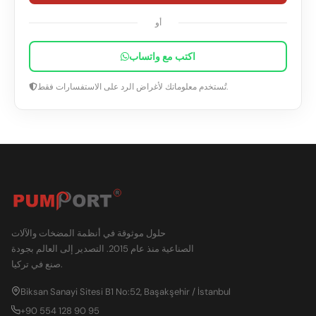
أو
اكتب مع واتساب
تُستخدم معلوماتك لأغراض الرد على الاستفسارات فقط.
حلول موثوقة في أنظمة المضخات والآلات
الصناعية منذ عام 2015. التصدير إلى العالم بجودة
صنع في تركيا.
Biksan Sanayi Sitesi B1 No:52, Başakşehir / İstanbul
+90 554 128 90 95