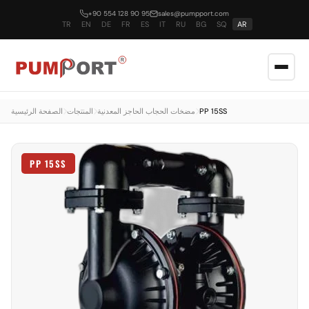
+90 554 128 90 95
sales@pumpport.com
TR
EN
DE
FR
ES
IT
RU
BG
SQ
AR
PP 15SS
مضخات الحجاب الحاجز المعدنية
المنتجات
الصفحة الرئيسية
PP 15SS