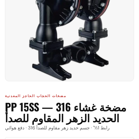
مضخات الحجاب الحاجز المعدنية
PP 15SS — 316 مضخة غشاء
الحديد الزهر المقاوم للصدأ
رابط 1½" · جسم حديد زهر مقاوم للصدأ 316 · دفع هوائي