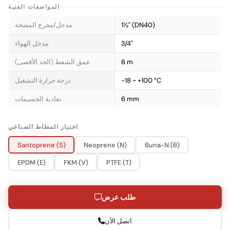
المواصفات الفنية
1½" (DN40)
مدخل/مخرج المضخة
3/4"
مدخل الهواء
6 m
عمق الشفط (الحد الأقصى)
-18 ~ +100 °C
درجة حرارة التشغيل
6 mm
نفاذية الجسيمات
اختيار المطاط الصناعي
Santoprene (S)
Neoprene (N)
Buna-N (B)
EPDM (E)
FKM (V)
PTFE (T)
طلب عرض
اتصل الآن