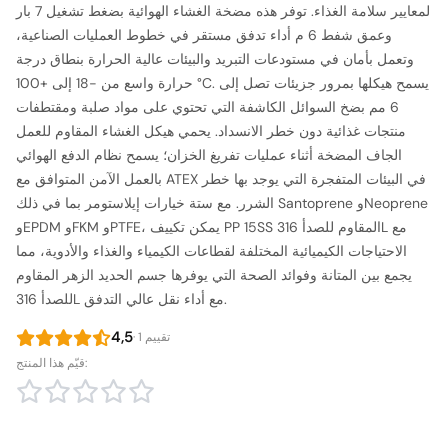
لمعايير سلامة الغذاء. توفر هذه مضخة الغشاء الهوائية بضغط تشغيل 7 بار
وعمق شفط 6 م أداء تدفق مستقر في خطوط العمليات الصناعية،
وتعمل بأمان في مستودعات التبريد والبيئات عالية الحرارة بنطاق درجة
حرارة واسع من −18 إلى +100 °C. يسمح هيكلها بمرور جزيئات تصل إلى
6 مم بضخ السوائل الكاشفة التي تحتوي على مواد صلبة ومقتطفات
منتجات غذائية دون خطر الانسداد. يحمي هيكل الغشاء المقاوم للعمل
الجاف المضخة أثناء عمليات تفريغ الخزان؛ يسمح نظام الدفع الهوائي
بالعمل الآمن المتوافق مع ATEX في البيئات المتفجرة التي يوجد بها خطر
الشرر. مع ستة خيارات إيلاستومر بما في ذلك Santoprene وNeoprene
وEPDM وFKM وPTFE، يمكن تكييف PP 15SS المقاوم للصدأ 316L مع
الاحتياجات الكيميائية المختلفة لقطاعات الكيمياء والغذاء والأدوية، مما
يجمع بين المتانة وفوائد الصحة التي يوفرها جسم الحديد الزهر المقاوم
للصدأ 316L مع أداء نقل عالي التدفق.
4,5
· 1 تقييم
قيّم هذا المنتج: