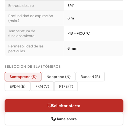
Entrada de aire
3/4"
Profundidad de aspiración
6 m
(máx.)
Temperatura de
-18 ~ +100 °C
funcionamiento
Permeabilidad de las
6 mm
partículas
SELECCIÓN DE ELASTÓMEROS
Santoprene (S)
Neoprene (N)
Buna-N (B)
EPDM (E)
FKM (V)
PTFE (T)
Solicitar oferta
Llame ahora