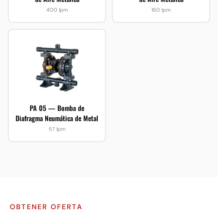
400 lpm
160 lpm
PA 05 — Bomba de
Diafragma Neumática de Metal
57 lpm
OBTENER OFERTA