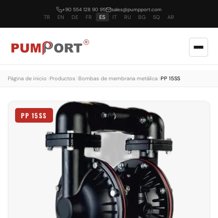
+90 554 128 90 95
sales@pumpport.com
TR
EN
DE
FR
ES
IT
RU
BG
SQ
AR
Página de inicio
Productos
Bombas de membrana metálica
PP 15SS
PP 15SS