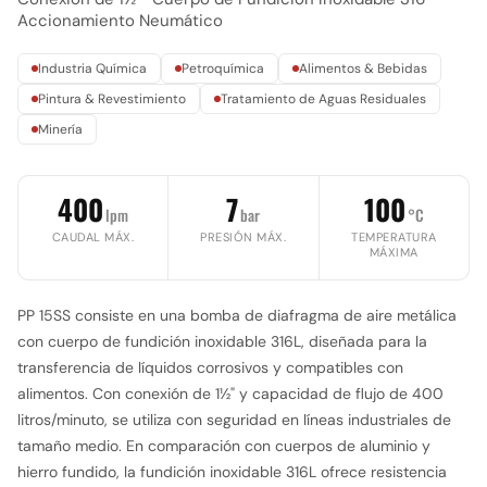
Accionamiento Neumático
Industria Química
Petroquímica
Alimentos & Bebidas
Pintura & Revestimiento
Tratamiento de Aguas Residuales
Minería
400
7
100
lpm
bar
°C
CAUDAL MÁX.
PRESIÓN MÁX.
TEMPERATURA
MÁXIMA
PP 15SS consiste en una bomba de diafragma de aire metálica
con cuerpo de fundición inoxidable 316L, diseñada para la
transferencia de líquidos corrosivos y compatibles con
alimentos. Con conexión de 1½" y capacidad de flujo de 400
litros/minuto, se utiliza con seguridad en líneas industriales de
tamaño medio. En comparación con cuerpos de aluminio y
hierro fundido, la fundición inoxidable 316L ofrece resistencia