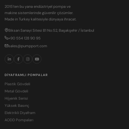
2015'ten bu yana endüstriyel pompa ve
makine sistemlerinde güvenilir çözümler.
Made in Turkey kalitesiyle dünyaya ihracat.
Biksan Sanayi Sitesi B1 No:52, Başakşehir / İstanbul
+90 554 128 90 95
sales@pumpport.com
DIYAFRAMLI POMPALAR
Plastik Gövdeli
Metal Gövdeli
Hijyenik Serisi
Yüksek Basınç
Elektrikli Diyafram
AODD Pompaları