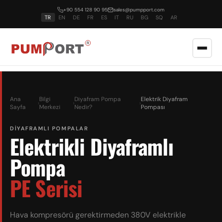
+90 554 128 90 95
sales@pumpport.com
TR
EN
DE
FR
ES
IT
RU
BG
SQ
AR
Ana
Bilgi
Diyafram Pompa
Elektrik Diyafram
›
›
›
Sayfa
Merkezi
Nedir?
Pompası
DIYAFRAMLI POMPALAR
Elektrikli Diyaframlı
Pompa
PE Serisi
Hava kompresörü gerektirmeden 380V elektrikle