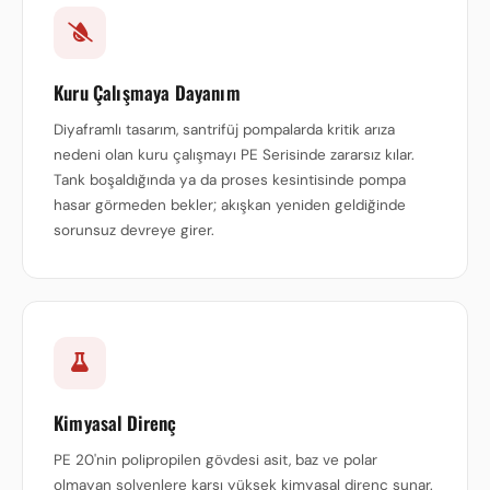
Kuru Çalışmaya Dayanım
Diyaframlı tasarım, santrifüj pompalarda kritik arıza
nedeni olan kuru çalışmayı PE Serisinde zararsız kılar.
Tank boşaldığında ya da proses kesintisinde pompa
hasar görmeden bekler; akışkan yeniden geldiğinde
sorunsuz devreye girer.
Kimyasal Direnç
PE 20'nin polipropilen gövdesi asit, baz ve polar
olmayan solvenlere karşı yüksek kimyasal direnç sunar.