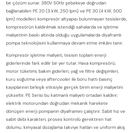
bir çözüm sunar. 380V 50Hz şebekeye doğrudan
bağlanabilen PE 20 (3 kW, 250 lpm) ve PE 30 (4 kW, 500
lpm) modelleri; kompresör altyapısı bulunmayan tesislerde,
kompresörün kaldırılmak istendiği sahalarda ve işletme
maliyetinin baskı altında olduğu uygulamalarda diyaframlı
pompa teknolojisini kullanmaya devam etme imkânı tanır.
Kompresör işletme maliyeti, tesisin toplam enerji
giderlerinde fark edilir bir yer tutar. Hava kompresörü;
motor tüketimi, bakım giderleri, yağ ve filtre değişimleri,
kuru soğutma veya aftercooler ile boru hattı basınç
kayıplarının birleşik etkisiyle gerçek birim enerji maliyetini
yükseltir. PE Serisi bu katmanlı maliyeti ortadan kaldırır;
elektrik motorundan doğrudan mekanik harekete
dönüşen enerji pompanın diyaframını çalıştırır. Sabit hız ve
sabit debi karakteri, proses kontrolü gerektiren hat
dolumu, kimyasal dozajlama takviye hatları ve uniform akış