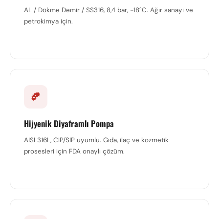
AL / Dökme Demir / SS316, 8,4 bar, −18°C. Ağır sanayi ve
petrokimya için.
Hijyenik Diyaframlı Pompa
AISI 316L, CIP/SIP uyumlu. Gıda, ilaç ve kozmetik
prosesleri için FDA onaylı çözüm.