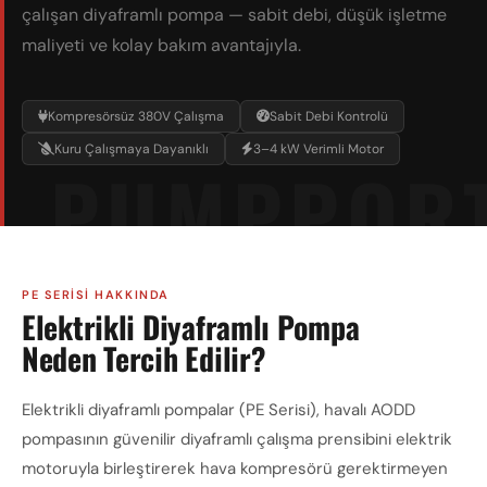
çalışan diyaframlı pompa — sabit debi, düşük işletme
maliyeti ve kolay bakım avantajıyla.
Kompresörsüz 380V Çalışma
Sabit Debi Kontrolü
Kuru Çalışmaya Dayanıklı
3–4 kW Verimli Motor
PE SERISI HAKKINDA
Elektrikli Diyaframlı Pompa
Neden Tercih Edilir?
Elektrikli diyaframlı pompalar (PE Serisi), havalı AODD
pompasının güvenilir diyaframlı çalışma prensibini elektrik
motoruyla birleştirerek hava kompresörü gerektirmeyen