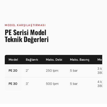
MODEL KARŞILAŞTIRMASI
PE Serisi Model
Teknik Değerleri
Model
Bağlantı
Maks. Debi
Maks. Basınç
Motor
3 kW 
PE 20
2''
250 lpm
5 bar
380V
4 kW 
PE 30
3''
500 lpm
5 bar
380V