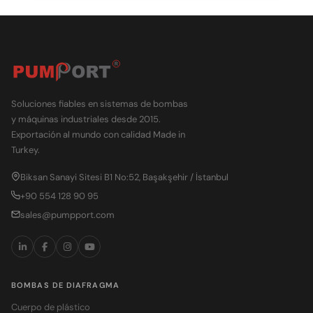
Soluciones fiables en sistemas de bombas
y máquinas industriales desde 2015.
Exportación al mundo con calidad Made in
Turkey.
Biksan Sanayi Sitesi B1 No:52, Başakşehir / İstanbul
+90 554 128 90 95
sales@pumpport.com
BOMBAS DE DIAFRAGMA
Cuerpo de plástico