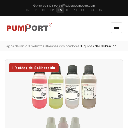
+90 554 128 90 95
sales@pumpport.com
TR
EN
DE
FR
ES
IT
RU
BG
SQ
AR
Página de inicio
Productos
Bombas dosificadoras
Líquidos de Calibración
Líquidos de Calibración