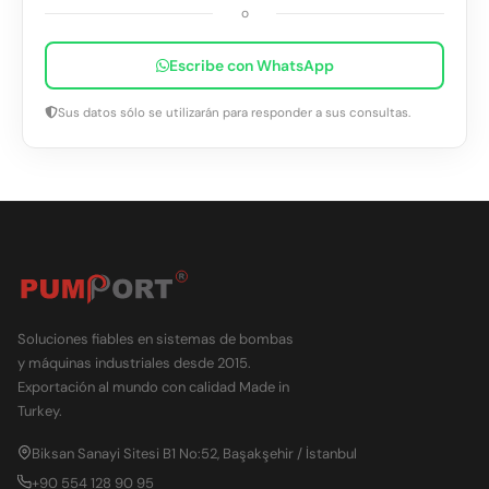
o
Escribe con WhatsApp
Sus datos sólo se utilizarán para responder a sus consultas.
Soluciones fiables en sistemas de bombas
y máquinas industriales desde 2015.
Exportación al mundo con calidad Made in
Turkey.
Biksan Sanayi Sitesi B1 No:52, Başakşehir / İstanbul
+90 554 128 90 95