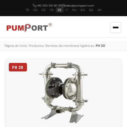
+90 554 128 90 95
sales@pumpport.com
TR
EN
DE
FR
ES
IT
RU
BG
SQ
AR
Página de inicio
Productos
Bombas de membrana higiénicas
PH 30
PH 30