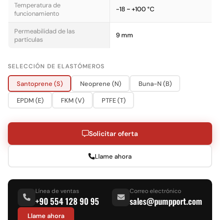
Temperatura de
-18 ~ +100 °C
funcionamiento
Permeabilidad de las
9 mm
partículas
SELECCIÓN DE ELASTÓMEROS
Santoprene (S)
Neoprene (N)
Buna-N (B)
EPDM (E)
FKM (V)
PTFE (T)
Solicitar oferta
Llame ahora
Línea de ventas
Correo electrónico
+90 554 128 90 95
sales@pumpport.com
Llame ahora