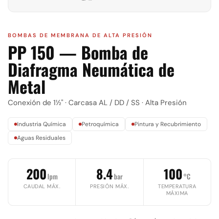
BOMBAS DE MEMBRANA DE ALTA PRESIÓN
PP 150 — Bomba de
Diafragma Neumática de
Metal
Conexión de 1½" · Carcasa AL / DD / SS · Alta Presión
Industria Química
Petroquímica
Pintura y Recubrimiento
Aguas Residuales
200
8.4
100
lpm
bar
°C
CAUDAL MÁX.
PRESIÓN MÁX.
TEMPERATURA
MÁXIMA