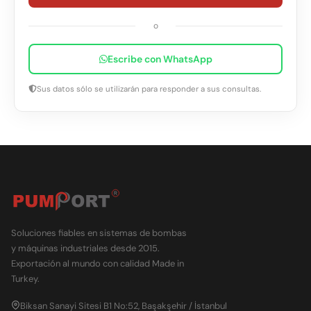
o
Escribe con WhatsApp
Sus datos sólo se utilizarán para responder a sus consultas.
Soluciones fiables en sistemas de bombas
y máquinas industriales desde 2015.
Exportación al mundo con calidad Made in
Turkey.
Biksan Sanayi Sitesi B1 No:52, Başakşehir / İstanbul