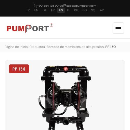
+90 554 128 90 95
sales@pumpport.com
TR
EN
DE
FR
ES
IT
RU
BG
SQ
AR
Página de inicio
Productos
Bombas de membrana de alta presión
PP 150
PP 150