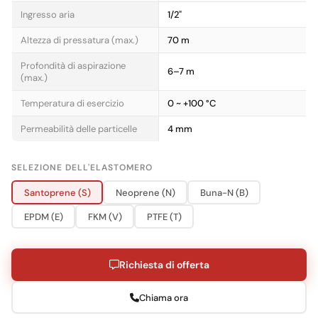
Ingresso aria
1/2"
Altezza di pressatura (max.)
70 m
Profondità di aspirazione
6–7 m
(max.)
Temperatura di esercizio
0 ~ +100 °C
Permeabilità delle particelle
4 mm
SELEZIONE DELL'ELASTOMERO
Santoprene (S)
Neoprene (N)
Buna-N (B)
EPDM (E)
FKM (V)
PTFE (T)
Richiesta di offerta
Chiama ora