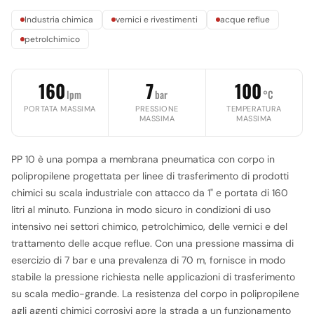
Industria chimica
vernici e rivestimenti
acque reflue
petrolchimico
160
7
100
lpm
bar
°C
PORTATA MASSIMA
PRESSIONE
TEMPERATURA
MASSIMA
MASSIMA
PP 10 è una pompa a membrana pneumatica con corpo in
polipropilene progettata per linee di trasferimento di prodotti
chimici su scala industriale con attacco da 1" e portata di 160
litri al minuto. Funziona in modo sicuro in condizioni di uso
intensivo nei settori chimico, petrolchimico, delle vernici e del
trattamento delle acque reflue. Con una pressione massima di
esercizio di 7 bar e una prevalenza di 70 m, fornisce in modo
stabile la pressione richiesta nelle applicazioni di trasferimento
su scala medio-grande. La resistenza del corpo in polipropilene
agli agenti chimici corrosivi apre la strada a un funzionamento