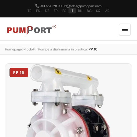
+90 554 128 90 95
sales@pumpport.com
TR
EN
DE
FR
ES
IT
RU
BG
SQ
AR
Homepage
Prodotti
Pompe a diaframma in plastica
PP 10
PP 10