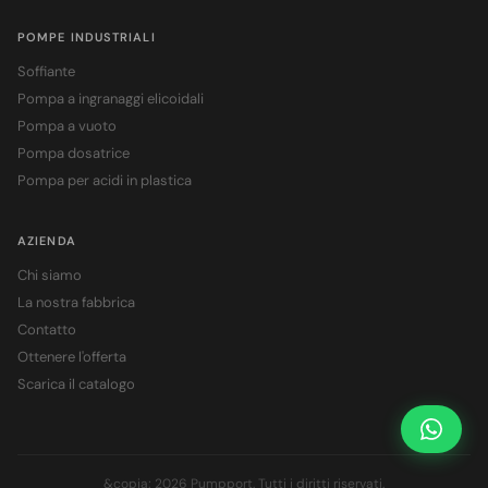
POMPE INDUSTRIALI
Soffiante
Pompa a ingranaggi elicoidali
Pompa a vuoto
Pompa dosatrice
Pompa per acidi in plastica
AZIENDA
Chi siamo
La nostra fabbrica
Contatto
Ottenere l'offerta
Scarica il catalogo
Chiedi 
&copia; 2026 Pumpport. Tutti i diritti riservati.