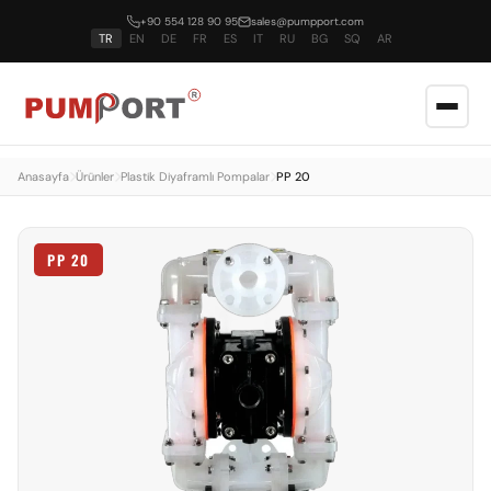
+90 554 128 90 95
sales@pumpport.com
TR
EN
DE
FR
ES
IT
RU
BG
SQ
AR
Anasayfa
Ürünler
Plastik Diyaframlı Pompalar
PP 20
PP 20