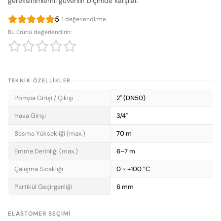
gereksinimlerini güvenilir biçimde karşılar.
5
· 1 değerlendirme
Bu ürünü değerlendirin:
TEKNIK ÖZELLIKLER
Pompa Girişi / Çıkışı
2" (DN50)
Hava Girişi
3/4"
Basma Yüksekliği (max.)
70 m
Emme Derinliği (max.)
6–7 m
Çalışma Sıcaklığı
0 ~ +100 °C
Partikül Geçirgenliği
6 mm
ELASTOMER SEÇIMI