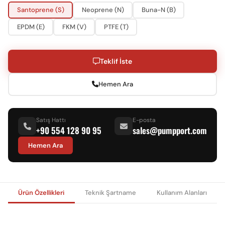
Santoprene (S)
Neoprene (N)
Buna-N (B)
EPDM (E)
FKM (V)
PTFE (T)
Teklif İste
Hemen Ara
Satış Hattı
E-posta
+90 554 128 90 95
sales@pumpport.com
Hemen Ara
Ürün Özellikleri
Teknik Şartname
Kullanım Alanları