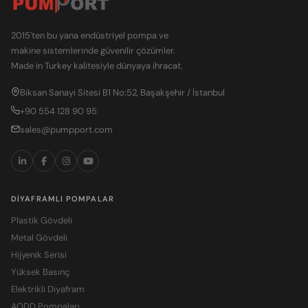
2015'ten bu yana endüstriyel pompa ve
makine sistemlerinde güvenilir çözümler.
Made in Turkey kalitesiyle dünyaya ihracat.
Biksan Sanayi Sitesi B1 No:52, Başakşehir / İstanbul
+90 554 128 90 95
sales@pumpport.com
DIYAFRAMLI POMPALAR
Plastik Gövdeli
Metal Gövdeli
Hijyenik Serisi
Yüksek Basınç
Elektrikli Diyafram
AODD Pompaları