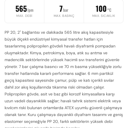
565
7
100
lpm
bar
°C
MAX. DEBI
MAX. BASINÇ
MAX. SICAKLIK
PP 20, 2" bağlantısı ve dakikada 565 litre akış kapasitesiyle
büyük ölçekli endüstriyel kimyasal transfer hatları için
tasarlanmış polipropilen gövdeli havalı diyaframlı pompadan
oluşmaktadır. Kimya, petrokimya, boya, atık su arıtma ve
madencilik sektörlerinde yüksek hacimli sıvı transferini güvenle
yönetir. 7 bar çalışma basıncı ve 70 m basma yüksekliğiyle zorlu
transfer hatlarında kararlı performans sağlar. 6 mm partikül
geçiş kapasitesi sayesinde çamur, pülp ve katı içerikli sıvılar
dahil zor akış koşullarında tıkanma riski olmadan çalışır.
Polipropilen gövde, asit ve baz gibi korozif kimyasallara karşı
uzun vadeli dayanıklılık sağlar; havalı tahrik sistemi elektrik veya
kıvılcım riski bulunan ortamlarda ATEX uyumlu güvenli çalışmaya
olanak tanır. Kuru çalışmaya dayanıklı diyafram tasarımı ve geniş
elastomer seçeneğiyle PP 20, farklı sektörlerin yüksek debi