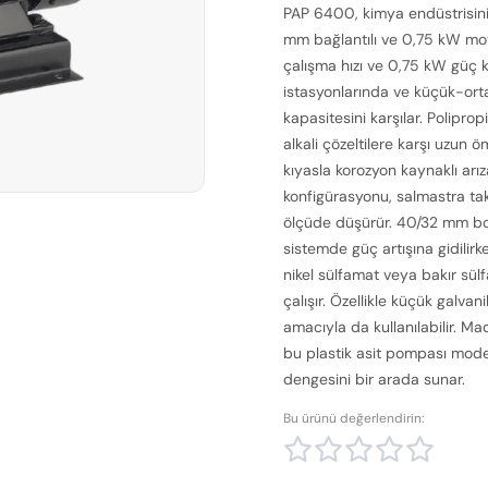
PAP 6400, kimya endüstrisinin 
mm bağlantılı ve 0,75 kW mot
çalışma hızı ve 0,75 kW güç 
istasyonlarında ve küçük-orta
kapasitesini karşılar. Polipropi
alkali çözeltilere karşı uzun
kıyasla korozyon kaynaklı arı
konfigürasyonu, salmastra tak
ölçüde düşürür. 40/32 mm bo
sistemde güç artışına gidilirk
nikel sülfamat veya bakır sül
çalışır. Özellikle küçük galva
amacıyla da kullanılabilir. Ma
bu plastik asit pompası modeli
dengesini bir arada sunar.
Bu ürünü değerlendirin: