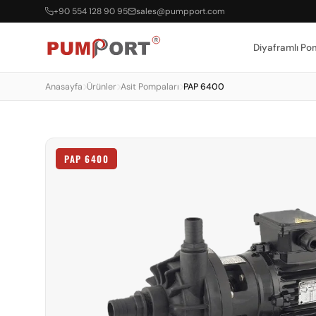
+90 554 128 90 95
sales@pumpport.com
Diyaframlı Po
Anasayfa
Ürünler
Asit Pompaları
PAP 6400
PAP 6400