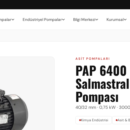
mpalar
Endüstriyel Pompalar
Bilgi Merkezi
Kurumsal
ASIT POMPALARI
PAP 6400
Salmastral
Pompası
40/32 mm · 0,75 kW · 3000
Kimya Endüstrisi
Asit & 