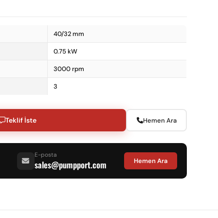
40/32 mm
0.75 kW
3000 rpm
3
Teklif İste
Hemen Ara
E-posta
Hemen Ara
sales@pumpport.com