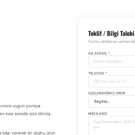
Teklif / Bilgi Talebi
Formu doldurun, uzman eki
AD SOYAD
*
TELEFON
*
İLGILENDIĞINIZ ÜRÜN
iyacınıza uygun pompa
z en kısa sürede size dönüş
MESAJINIZ
 bilgi vererek en doğru ürün