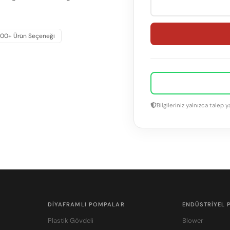
100+ Ürün Seçeneği
Bilgileriniz yalnızca talep y
DIYAFRAMLI POMPALAR
ENDÜSTRIYEL
Plastik Gövdeli
Blower