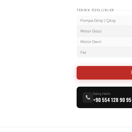
TEKNIK ÖZELLIKLER
Pompa Girişi / Çıkışı
Motor Gücü
Motor Devri
Faz
Satış Hattı
+90 554 128 90 95