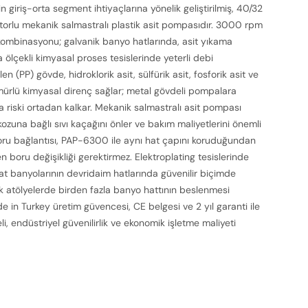
giriş-orta segment ihtiyaçlarına yönelik geliştirilmiş, 40/32
orlu mekanik salmastralı plastik asit pompasıdır. 3000 rpm
kombinasyonu; galvanik banyo hatlarında, asit yıkama
 ölçekli kimyasal proses tesislerinde yeterli debi
len (PP) gövde, hidroklorik asit, sülfürik asit, fosforik asit ve
 ömürlü kimyasal direnç sağlar; metal gövdeli pompalara
za riski ortadan kalkar. Mekanik salmastralı asit pompası
ozuna bağlı sıvı kaçağını önler ve bakım maliyetlerini önemli
ru bağlantısı, PAP-6300 ile aynı hat çapını koruduğundan
en boru değişikliği gerektirmez. Elektroplating tesislerinde
fat banyolarının devridaim hatlarında güvenilir biçimde
nik atölyelerde birden fazla banyo hattının beslenmesi
de in Turkey üretim güvencesi, CE belgesi ve 2 yıl garanti ile
, endüstriyel güvenilirlik ve ekonomik işletme maliyeti