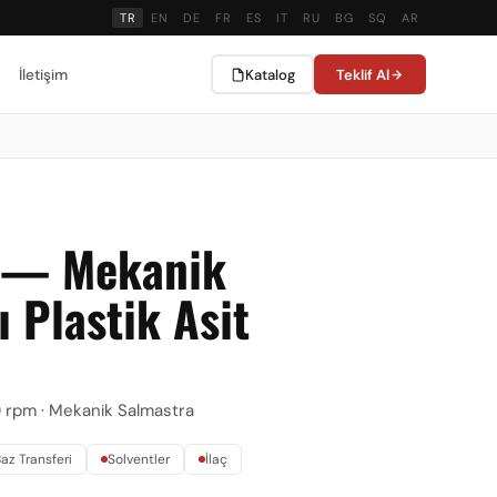
TR
EN
DE
FR
ES
IT
RU
BG
SQ
AR
İletişim
Katalog
Teklif Al
 — Mekanik
ı Plastik Asit
 rpm · Mekanik Salmastra
Baz Transferi
Solventler
İlaç