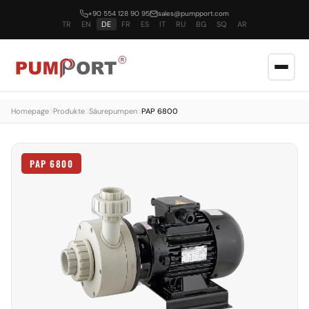
+90 554 128 90 95
sales@pumpport.com
TR
EN
DE
FR
ES
IT
RU
BG
SQ
AR
Homepage
Produkte
Säurepumpen
PAP 6800
PAP 6800