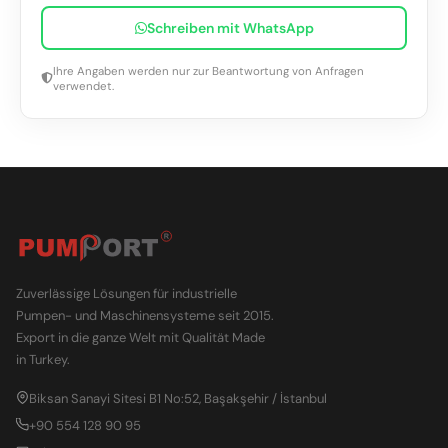
Schreiben mit WhatsApp
Ihre Angaben werden nur zur Beantwortung von Anfragen
verwendet.
Zuverlässige Lösungen für industrielle
Pumpen- und Maschinensysteme seit 2015.
Export in die ganze Welt mit Qualität Made
in Turkey.
Biksan Sanayi Sitesi B1 No:52, Başakşehir / İstanbul
+90 554 128 90 95