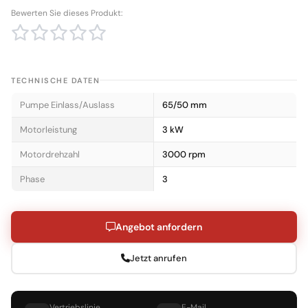
Bewerten Sie dieses Produkt:
TECHNISCHE DATEN
Pumpe Einlass/Auslass
65/50 mm
Motorleistung
3 kW
Motordrehzahl
3000 rpm
Phase
3
Angebot anfordern
Jetzt anrufen
Vertriebslinie
E-Mail